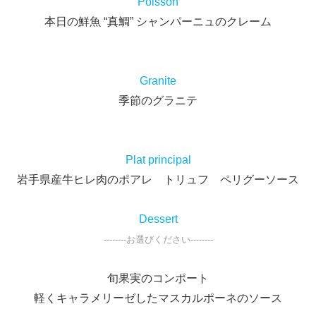
Poisson
本日の鮮魚 “真鯛” シャンパーニュのクレーム
Granite
季節のグラニテ
Plat principal
岩手県産牛ヒレ肉のポアレ トリュフ ペリグーソース
Dessert
--------お選びください--------
旬果実のコンポート
軽くキャラメリーゼしたマスカルポーネのソース