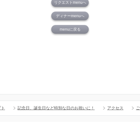
リクエストmenuへ
ディナーmenuへ
menuに戻る
プト
記念日、誕生日など特別な日のお祝いに！
アクセス
ご