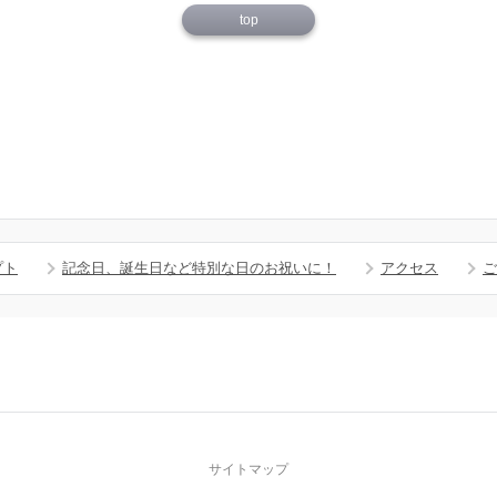
top
プト
記念日、誕生日など特別な日のお祝いに！
アクセス
ご
サイトマップ